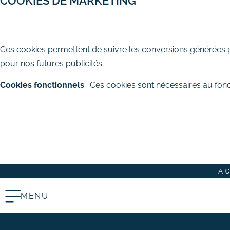
COOKIES DE MARKETING
# Rédaction de contenus
AUTORISER
REFUSER
Acquisition & fidélisation
Ces cookies permettent de suivre les conversions générées par
# Référencement naturel (SEO)
pour nos futures publicités.
# Référencement payant (SEA)
Cookies fonctionnels
: Ces cookies sont nécessaires au fonc
# Community management
(SMO)
TOUT ACCEPTER
TOUT REFUSER
# Publicité réseaux sociaux
ENREGISTRER MES CHOIX
(SMA)
# Emailing
Création graphique
A
# Graphisme print
# Identité visuelle
MENU
# Webdesign