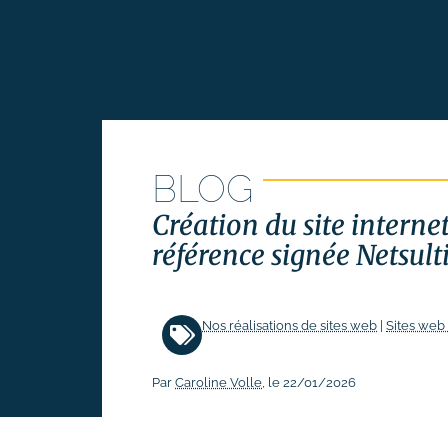
Suivi des performances
Formations
# Formation SEO (référencement
naturel)
# Formation SEA (Google Ads)
BLOG
# Formation SMO (community
management)
Création du site interne
# Formation SMA (publicités
référence signée Netsult
réseaux sociaux)
# Formation newsletter &
emailing
Nos réalisations de sites web
|
Sites web 
# Formation gestion de sites
internet
Par
Caroline Volle
, le 22/01/2026
# Formations logiciels
bureautique