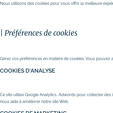
Nous utilisons des cookies pour vous offrir la meilleure expér
TOUT ACCEPTER
PERSONNALISER
TOUT 
Préférences de cookies
Stratégie digitale
FERMER
# Audit SEO & marketing digital
Gérez vos préférences en matière de cookies. Vous pouvez act
# Plan d’actions webmarketing
COOKIES D'ANALYSE
Création et refonte de site internet
# Création de site vitrine
AUTORISER
REFUSER
# Création de site e-commerce
Ce site utilise Google Analytics, Adwords pour collecter des 
# Site internet TPE & PME
nous aide à améliorer notre site Web.
# Dépannage & maintenance de
sites