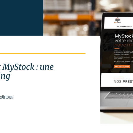
t MyStock : une
ing
vitrines