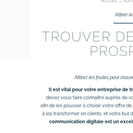
ACCUEIL
→
VOS 
# Rédaction de contenus
Attirer l
Acquisition & fidélisation
TROUVER D
# Référencement naturel (SEO)
# Référencement payant (SEA)
PROS
# Community management
(SMO)
# Publicité réseaux sociaux
(SMA)
Attirez les foules pour assur
# Emailing
Il est vital pour votre entreprise de
Création graphique
devez vous faire connaitre auprès de vo
# Graphisme print
afin de les pousser à choisir votre offre de
# Identité visuelle
à les transformer en clients, et votre but 
communication digitale est un exce
# Webdesign