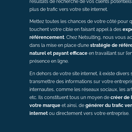
résultats de recherche de vos clients potentiels,
# Formation Photoshop
plus de trafic vers votre site internet.
# Formation Intelligence
Artificielle
Mettez toutes les chances de votre côté pour q
touchent votre cible en faisant appel à des
exp
référencement
.
Chez Netsulting, nous vous
dans la mise en place d’une
stratégie de réfé
naturel et payant efficace
en travaillant sur l
présence en ligne.
En dehors de votre site internet, il existe diver
transmettre des informations sur votre entrepr
internautes, comme les réseaux sociaux, les art
etc. Ils constituent tous un moyen de
créer de l
votre marque
et ainsi, de
générer du trafic ver
internet
ou directement vers votre entreprise.