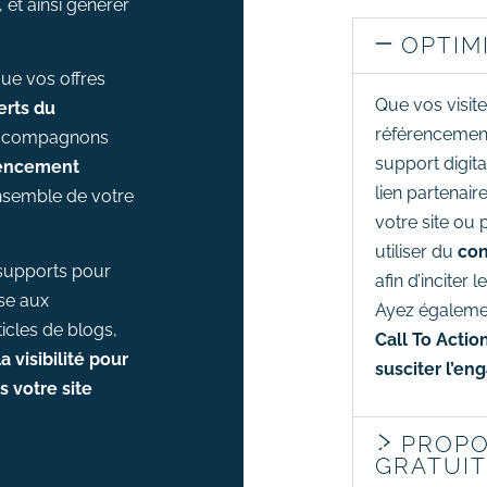
 et ainsi générer
OPTIM
ue vos offres
Que vos visit
erts du
référencement
 accompagnons
support digita
rencement
lien partenair
’ensemble de votre
votre site ou
utiliser du
con
s supports pour
afin d’inciter
ise aux
Ayez égalemen
icles de blogs,
Call To Actio
a visibilité pour
susciter l’en
s votre site
PROPO
GRATUI