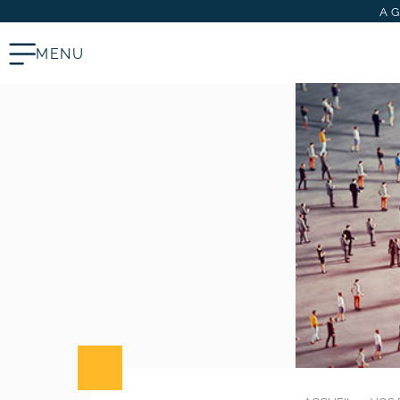
A
MENU
Stratégie digitale
# Audit SEO & marketing digital
# Plan d’actions webmarketing
Création et refonte de site internet
# Création de site vitrine
# Création de site e-commerce
# Site internet TPE & PME
# Dépannage & maintenance de
sites