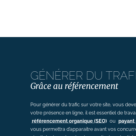
Suivi des performances
Formations
# Formation SEO (référencement
naturel)
# Formation SEA (Google Ads)
# Formation SMO (community
management)
# Formation SMA (publicités
GÉNÉRER DU TRAF
réseaux sociaux)
Grâce au référencement
# Formation newsletter &
emailing
Pour générer du trafic sur votre site, vous dev
# Formation gestion de sites
internet
votre présence en ligne, il est essentiel de travai
référencement organique (SEO)
ou
payant 
# Formations logiciels
vous permettra d’apparaitre avant vos concurr
bureautique