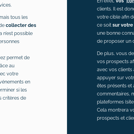
En effet,
vos
con
vices.
clients. Il est do
votre cible afin 
mais tous les
ce soit
sur votre
 de
collecter des
une bonne connai
 n’est possible
de proposer un c
personnes
De plus, vous de
rez permet de
vos prospects a
râce au
avec vos clients 
vec votre
appuyer sur vot
 événements en
êtes présents et
miner si les
commentaires, me
 critères de
plateformes (site
Cela montrera v
prospects et clie