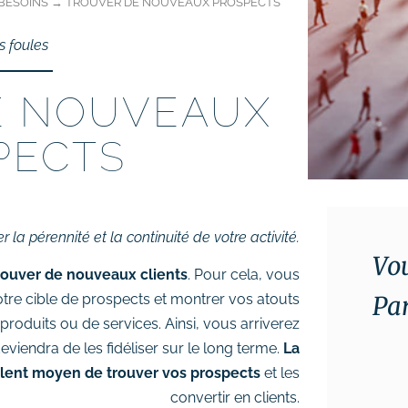
BESOINS
→
TROUVER DE NOUVEAUX PROSPECTS
es foules
E NOUVEAUX
PECTS
er la pérennité et la continuité de votre activité.
Vou
 trouver de nouveaux clients
. Pour cela, vous
tre cible de prospects et montrer vos atouts
Par
 produits ou de services. Ainsi, vous arriverez
deviendra de les fidéliser sur le long terme.
La
llent moyen de trouver vos prospects
et les
convertir en clients.