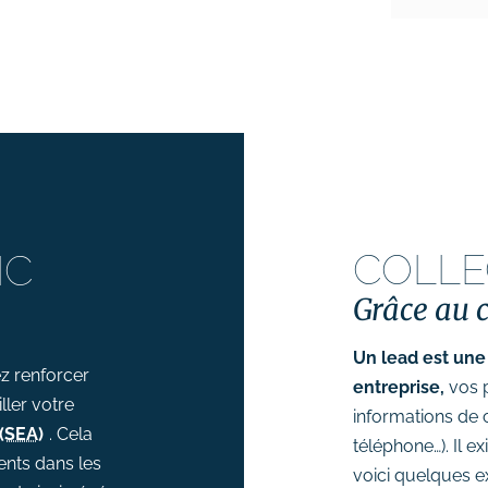
COLLE
IC
Grâce au c
Un lead est une
ez renforcer
entreprise,
vos p
ller votre
informations de 
(SEA)
. Cela
téléphone…). Il e
ents dans les
voici quelques e