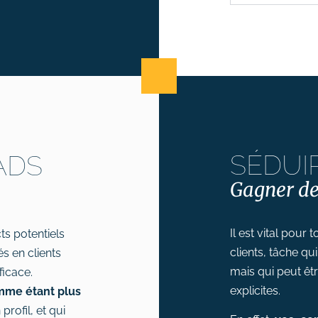
SÉDUI
ADS
Gagner de
Il est vital pour
s potentiels
clients, tâche q
s en clients
mais qui peut ê
ficace.
explicites.
omme étant plus
profil, et qui