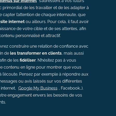
tenus sur internet
s’adressent à vos futurs
nc primordial de les travailler et de les adapter à
de capter l’attention de chaque internaute, que
 site internet
ou ailleurs. Pour cela, il faut avoir
ssance de votre cible et de ses attentes, afin
ontenu personnalisé et attractif.
vrez construire une relation de confiance avec
fin de
les transformer en clients
, mais aussi
afin de les
fidéliser
. N’hésitez pas à vous
re contenu en ligne pour montrer que vous
 à l’écoute. Pensez par exemple à répondre aux
ssages ou avis laissés sur vos différentes
 internet,
Google My Business
, Facebook…).
otre engagement envers les besoins de vos
nts.