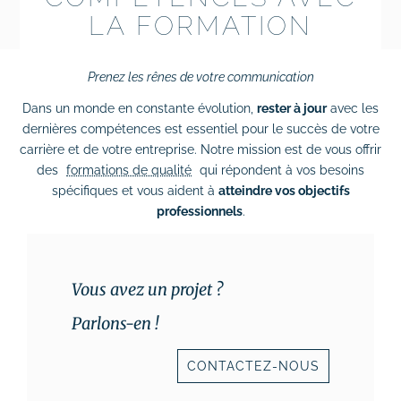
LA FORMATION
# Dépannage & maintenance de sites
# Rédaction de contenus
Prenez les rênes de votre communication
Dans un monde en constante évolution,
rester à jour
avec les
Acquisition & fidélisation
dernières compétences est essentiel pour le succès de votre
# Référencement naturel (SEO)
carrière et de votre entreprise. Notre mission est de vous offrir
des
formations de qualité
qui répondent à vos besoins
# Référencement payant (SEA)
spécifiques et vous aident à
atteindre vos objectifs
professionnels
.
# Community management (SMO)
# Publicité réseaux sociaux (SMA)
Vous avez un projet ?
# Emailing
Parlons-en !
Création graphique
CONTACTEZ-NOUS
# Graphisme print