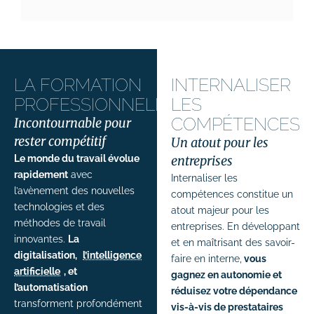
# Identité visuelle
# Webdesign
Suivi des performances
LA FORMATION
INTERNALISER
PROFESSIONNELLE
LES
Formations
COMPÉTENCES
Incontournable pour
# Formation SEO (référencement naturel)
rester compétitif
Un atout pour les
Le monde du travail évolue
entreprises
# Formation SEA (Google Ads)
rapidement
avec
Internaliser les
l’avènement des nouvelles
compétences constitue un
# Formation SMO (community management)
technologies et des
atout majeur pour les
méthodes de travail
# Formation SMA (publicités réseaux
entreprises. En développant
sociaux)
innovantes.
La
et en maîtrisant des savoir-
digitalisation,
l’intelligence
faire en interne,
vous
# Formation newsletter & emailing
artificielle
, et
gagnez en autonomie et
l’automatisation
réduisez votre dépendance
# Formation gestion de sites internet
transforment profondément
vis-à-vis de prestataires