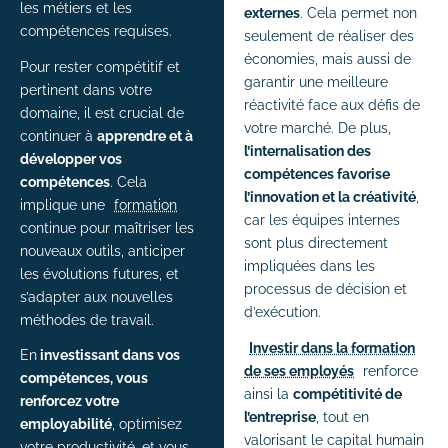
les métiers et les
externes
. Cela permet non
# Formations logiciels bureautique
compétences requises.
seulement de réaliser des
# Formation Photoshop
économies, mais aussi de
Pour rester compétitif et
garantir une meilleure
pertinent dans votre
# Formation Intelligence Artificielle
réactivité face aux défis de
domaine, il est crucial de
votre marché. De plus,
continuer à
apprendre et à
l’internalisation des
développer vos
compétences favorise
compétences
. Cela
l’innovation et la créativité
,
implique une
formation
car les équipes internes
continue pour maîtriser les
sont plus directement
nouveaux outils, anticiper
impliquées dans les
les évolutions futures, et
processus de décision et
s’adapter aux nouvelles
d’exécution.
méthodes de travail.
Investir dans la formation
En
investissant dans vos
de ses employés
renforce
compétences, vous
ainsi la
compétitivité de
renforcez votre
l’entreprise
, tout en
employabilité
, optimisez
valorisant le capital humain
votre productivité, et vous