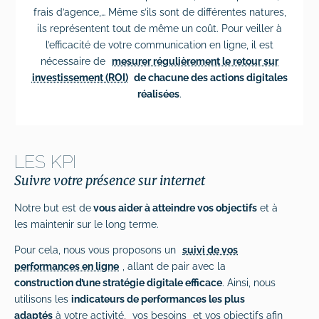
# Formations logiciels bureautique
frais d’agence,… Même s’ils sont de différentes natures,
ils représentent tout de même un coût. Pour veiller à
# Formation Photoshop
l’efficacité de votre communication en ligne, il est
nécessaire de
mesurer régulièrement le retour sur
# Formation Intelligence Artificielle
investissement (ROI)
de chacune des actions digitales
réalisées
.
LES KPI
Suivre votre présence sur internet
Notre but est de
vous aider à atteindre vos objectifs
et à
les maintenir sur le long terme.
Pour cela, nous vous proposons un
suivi de vos
performances en ligne
, allant de pair avec la
construction d’une stratégie digitale efficace
. Ainsi, nous
utilisons les
indicateurs de performances les plus
adaptés
à votre activité,
vos besoins
et vos objectifs afin