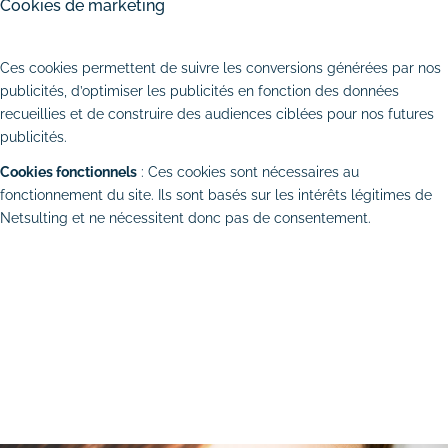
Cookies de marketing
# Dépannage & maintenance de sites
AUTORISER
REFUSER
# Rédaction de contenus
Ces cookies permettent de suivre les conversions générées par nos
publicités, d’optimiser les publicités en fonction des données
recueillies et de construire des audiences ciblées pour nos futures
Acquisition & fidélisation
publicités.
# Référencement naturel (SEO)
Cookies fonctionnels
: Ces cookies sont nécessaires au
fonctionnement du site. Ils sont basés sur les intérêts légitimes de
# Référencement payant (SEA)
Netsulting et ne nécessitent donc pas de consentement.
TOUT ACCEPTER
TOUT REFUSER
# Community management (SMO)
ENREGISTRER MES CHOIX
# Publicité réseaux sociaux (SMA)
# Emailing
Création graphique
# Graphisme print