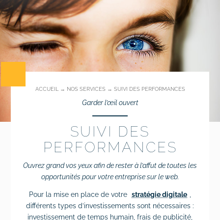
# Identité visuelle
# Webdesign
Suivi des performances
Formations
ACCUEIL
→
NOS SERVICES
→
SUIVI DES PERFORMANCES
# Formation SEO (référencement naturel)
Garder l’œil ouvert
# Formation SEA (Google Ads)
SUIVI DES
# Formation SMO (community management)
PERFORMANCES
# Formation SMA (publicités réseaux
Ouvrez grand vos yeux afin de rester à l’affut de toutes les
sociaux)
opportunités pour votre entreprise sur le web.
# Formation newsletter & emailing
Pour la mise en place de votre
stratégie digitale
,
différents types d’investissements sont nécessaires :
# Formation gestion de sites internet
investissement de temps humain, frais de publicité,