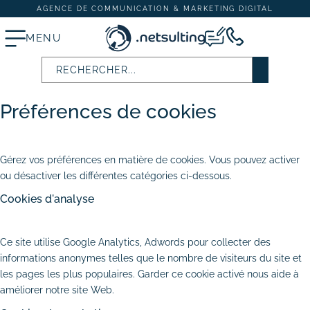
Nous utilisons des cookies pour vous offrir la meilleure expérience
AGENCE DE COMMUNICATION & MARKETING DIGITAL
sur notre site. Vous pouvez en savoir plus sur les cookies que nous
MENU
utilisons ou les désactiver.
TOUT ACCEPTER
PERSONNALISER
TOUT REFUSER
Préférences de cookies
Stratégie digitale
FERMER
# Audit SEO & marketing digital
Gérez vos préférences en matière de cookies. Vous pouvez activer
# Plan d’actions webmarketing
ou désactiver les différentes catégories ci-dessous.
Cookies d'analyse
Création et refonte de site internet
AUTORISER
REFUSER
# Création de site vitrine
Ce site utilise Google Analytics, Adwords pour collecter des
informations anonymes telles que le nombre de visiteurs du site et
# Création de site e-commerce
les pages les plus populaires. Garder ce cookie activé nous aide à
améliorer notre site Web.
# Site internet TPE & PME