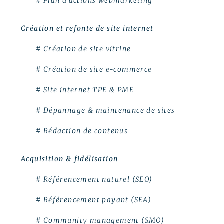
# Plan d’actions webmarketing
# Dépannage & maintenance de sites
Création et refonte de site internet
# Rédaction de contenus
# Création de site vitrine
Acquisition & fidélisation
# Création de site e-commerce
# Référencement naturel (SEO)
# Site internet TPE & PME
# Référencement payant (SEA)
# Dépannage & maintenance de sites
# Community management (SMO)
# Rédaction de contenus
# Publicité réseaux sociaux (SMA)
Acquisition & fidélisation
# Emailing
# Référencement naturel (SEO)
Création graphique
# Référencement payant (SEA)
# Graphisme print
# Community management (SMO)