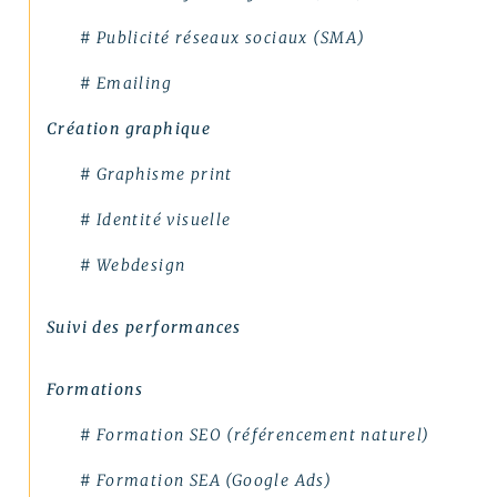
# Identité visuelle
# Publicité réseaux sociaux (SMA)
# Webdesign
# Emailing
Suivi des performances
Création graphique
Formations
# Graphisme print
# Formation SEO (référencement naturel)
# Identité visuelle
# Formation SEA (Google Ads)
# Webdesign
# Formation SMO (community management)
Suivi des performances
# Formation SMA (publicités réseaux sociaux)
Formations
# Formation newsletter & emailing
# Formation SEO (référencement naturel)
# Formation gestion de sites internet
# Formation SEA (Google Ads)
# Formations logiciels bureautique