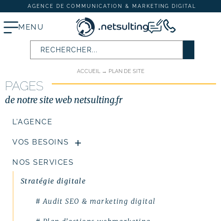
AGENCE DE COMMUNICATION & MARKETING DIGITAL
MENU
PLAN DE SITE
ACCUEIL
→
PLAN DE SITE
PAGES
Stratégie digitale
de notre site web netsulting.fr
# Audit SEO & marketing digital
L’AGENCE
# Plan d’actions webmarketing
VOS BESOINS
Création et refonte de site internet
NOS SERVICES
# Création de site vitrine
Stratégie digitale
# Création de site e-commerce
# Audit SEO & marketing digital
# Site internet TPE & PME