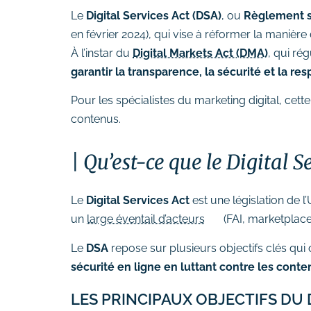
# Formation Photoshop
Le
Digital Services Act (DSA)
, ou
Règlement s
# Formation Intelligence
en février 2024), qui vise à réformer la manièr
Artificielle
À l’instar du
Digital Markets Act (DMA)
, qui ré
garantir la transparence, la sécurité et la re
Pour les spécialistes du marketing digital, cett
contenus.
Qu’est-ce que le Digital S
Le
Digital Services Act
est une législation de l
un
large éventail d’acteurs
(FAI, marketplac
Le
DSA
repose sur plusieurs objectifs clés qui
sécurité en ligne en luttant contre les conte
LES PRINCIPAUX OBJECTIFS DU