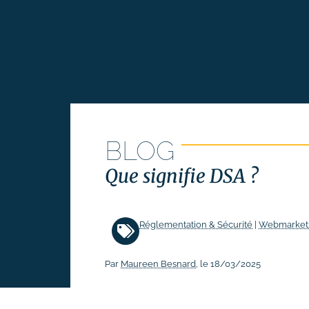
Suivi des performances
Formations
# Formation SEO (référencement
naturel)
# Formation SEA (Google Ads)
# Formation SMO (community
management)
BLOG
# Formation SMA (publicités
Que signifie DSA ?
réseaux sociaux)
# Formation newsletter &
emailing
Réglementation & Sécurité
|
Webmarket
# Formation gestion de sites
internet
Par
Maureen Besnard
, le 18/03/2025
# Formations logiciels
bureautique