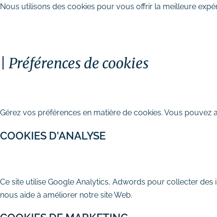
Nous utilisons des cookies pour vous offrir la meilleure expér
TOUT ACCEPTER
PERSONNALISER
TOUT 
Préférences de cookies
Stratégie digitale
FERMER
# Audit SEO & marketing digital
Gérez vos préférences en matière de cookies. Vous pouvez act
# Plan d’actions webmarketing
COOKIES D'ANALYSE
Création et refonte de site internet
# Création de site vitrine
AUTORISER
REFUSER
# Création de site e-commerce
Ce site utilise Google Analytics, Adwords pour collecter des 
# Site internet TPE & PME
nous aide à améliorer notre site Web.
# Dépannage & maintenance de
sites