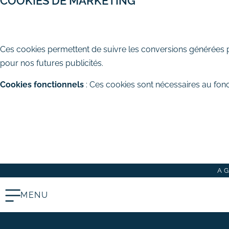
COOKIES DE MARKETING
# Rédaction de contenus
AUTORISER
REFUSER
Acquisition & fidélisation
Ces cookies permettent de suivre les conversions générées par
# Référencement naturel (SEO)
pour nos futures publicités.
# Référencement payant (SEA)
Cookies fonctionnels
: Ces cookies sont nécessaires au fonc
# Community management
(SMO)
TOUT ACCEPTER
TOUT REFUSER
# Publicité réseaux sociaux
ENREGISTRER MES CHOIX
(SMA)
# Emailing
Création graphique
A
# Graphisme print
# Identité visuelle
MENU
# Webdesign