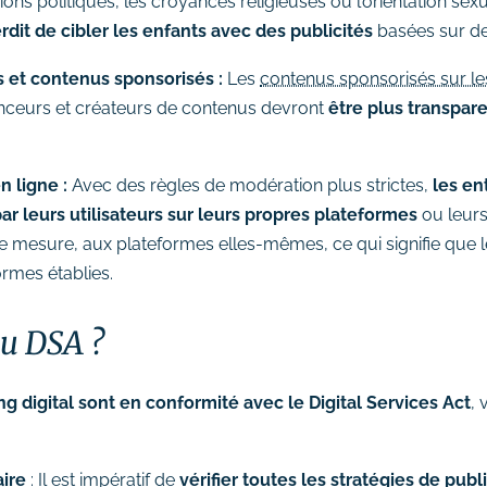
s politiques, les croyances religieuses ou l’orientation sexue
erdit de cibler les enfants avec des publicités
basées sur de
 et contenus sponsorisés :
Les
contenus sponsorisés sur le
nceurs et créateurs de contenus devront
être plus transpar
n ligne :
Avec des règles de modération plus strictes,
les en
ar leurs utilisateurs sur leurs propres plateformes
ou leurs
e mesure, aux plateformes elles-mêmes, ce qui signifie que le
rmes établies.
u DSA ?
g digital sont en conformité avec le Digital Services Act
, 
aire
: Il est impératif de
vérifier toutes les stratégies de pub