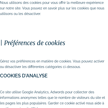
Nous utilisons des cookies pour vous offrir la meilleure expérience
sur notre site. Vous pouvez en savoir plus sur les cookies que nous
utilisons ou les désactiver.
TOUT ACCEPTER
PERSONNALISER
TOUT REFUSER
Préférences de cookies
Stratégie digitale
# Audit SEO & marketing digital
FERMER
# Plan d’actions webmarketing
Gérez vos préférences en matière de cookies. Vous pouvez activer
ou désactiver les différentes catégories ci-dessous.
Création et refonte de site internet
COOKIES D'ANALYSE
# Création de site vitrine
AUTORISER
REFUSER
Ce site utilise Google Analytics, Adwords pour collecter des
# Création de site e-commerce
informations anonymes telles que le nombre de visiteurs du site et
les pages les plus populaires. Garder ce cookie activé nous aide à
# Site internet TPE & PME