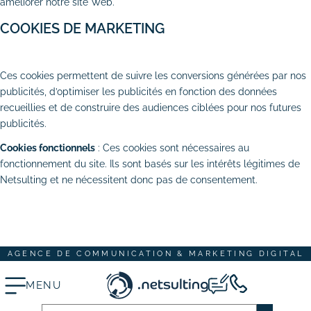
améliorer notre site Web.
# Dépannage & maintenance de sites
COOKIES DE MARKETING
# Rédaction de contenus
AUTORISER
REFUSER
Ces cookies permettent de suivre les conversions générées par nos
Acquisition & fidélisation
publicités, d’optimiser les publicités en fonction des données
recueillies et de construire des audiences ciblées pour nos futures
# Référencement naturel (SEO)
publicités.
# Référencement payant (SEA)
Cookies fonctionnels
: Ces cookies sont nécessaires au
fonctionnement du site. Ils sont basés sur les intérêts légitimes de
# Community management (SMO)
Netsulting et ne nécessitent donc pas de consentement.
TOUT ACCEPTER
TOUT REFUSER
# Publicité réseaux sociaux (SMA)
ENREGISTRER MES CHOIX
# Emailing
AGENCE DE COMMUNICATION & MARKETING DIGITAL
Création graphique
# Graphisme print
MENU