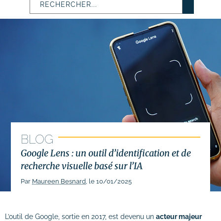
# Identité visuelle
# Webdesign
Suivi des performances
Formations
# Formation SEO (référencement naturel)
# Formation SEA (Google Ads)
BLOG
# Formation SMO (community management)
Google Lens : un outil d’identification et de
# Formation SMA (publicités réseaux
recherche visuelle basé sur l’IA
sociaux)
Par
Maureen Besnard
, le 10/01/2025
# Formation newsletter & emailing
# Formation gestion de sites internet
L’outil de Google, sortie en 2017, est devenu un
acteur majeur