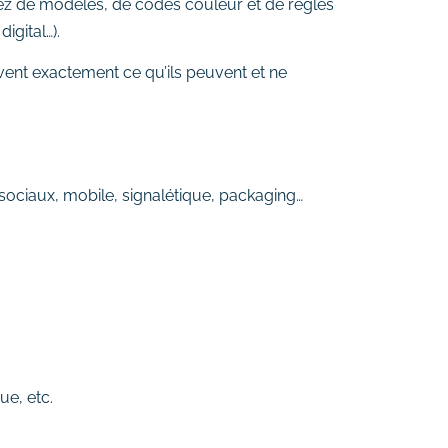
ez de modèles, de codes couleur et de règles
igital…).
vent exactement ce qu’ils peuvent et ne
 sociaux, mobile, signalétique, packaging…
ue, etc.