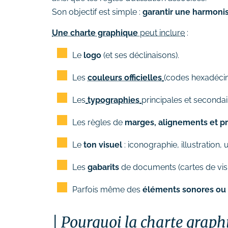
Suivi des performances
Son objectif est simple :
garantir une harmoni
Formations
Une charte graphique
peut inclure
:
# Formation SEO (référencement
Le
logo
(et ses déclinaisons).
naturel)
# Formation SEA (Google Ads)
Les
couleurs officielles
(codes hexadéci
# Formation SMO (community
Les
typographies
principales et secondai
management)
# Formation SMA (publicités
Les règles de
marges, alignements et p
réseaux sociaux)
Le
ton visuel
: iconographie, illustration,
# Formation newsletter &
emailing
Les
gabarits
de documents (cartes de visit
# Formation gestion de sites
internet
Parfois même des
éléments sonores ou
# Formations logiciels
bureautique
Pourquoi la charte graphi