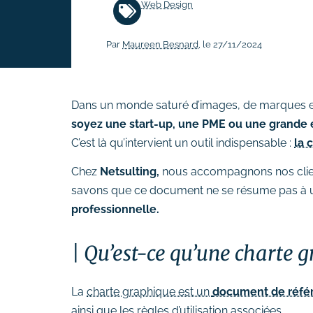
Web Design
# Rédaction de contenus
Par
Maureen Besnard
, le 27/11/2024
Acquisition & fidélisation
# Référencement naturel (SEO)
# Référencement payant (SEA)
Dans un monde saturé d’images, de marques e
# Community management
soyez une start-up, une PME ou une grande 
(SMO)
C’est là qu’intervient un outil indispensable :
la 
# Publicité réseaux sociaux
Chez
Netsulting,
nous accompagnons nos clie
(SMA)
savons que ce document ne se résume pas à une
# Emailing
professionnelle.
Création graphique
# Graphisme print
Qu’est-ce qu’une charte 
# Identité visuelle
# Webdesign
La
charte graphique est un
document de réfé
ainsi que les règles d’utilisation associées.