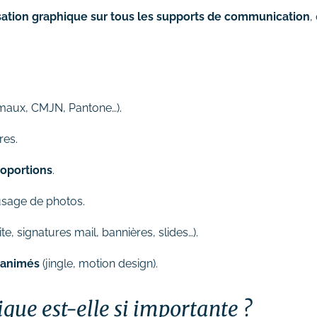
sation graphique sur tous les supports de communication
,
maux, CMJN, Pantone…).
res.
roportions
.
 usage de photos.
e, signatures mail, bannières, slides…).
 animés
(jingle, motion design).
que est-elle si importante ?