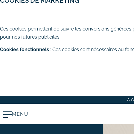
COOKIES DE MARKETING
# Rédaction de contenus
AUTORISER
REFUSER
Acquisition & fidélisation
Ces cookies permettent de suivre les conversions générées par
# Référencement naturel (SEO)
pour nos futures publicités.
# Référencement payant (SEA)
Cookies fonctionnels
: Ces cookies sont nécessaires au fonc
# Community management
(SMO)
TOUT ACCEPTER
TOUT REFUSER
# Publicité réseaux sociaux
ENREGISTRER MES CHOIX
(SMA)
# Emailing
Création graphique
A
# Graphisme print
# Identité visuelle
MENU
# Webdesign