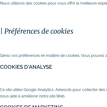
Nous utilisons des cookies pour vous offrir la meilleure expér
TOUT ACCEPTER
PERSONNALISER
TOUT 
Préférences de cookies
Stratégie digitale
FERMER
# Audit SEO & marketing digital
Gérez vos préférences en matière de cookies. Vous pouvez act
# Plan d’actions webmarketing
COOKIES D'ANALYSE
Création et refonte de site internet
# Création de site vitrine
AUTORISER
REFUSER
# Création de site e-commerce
Ce site utilise Google Analytics, Adwords pour collecter des 
# Site internet TPE & PME
nous aide à améliorer notre site Web.
# Dépannage & maintenance de
sites