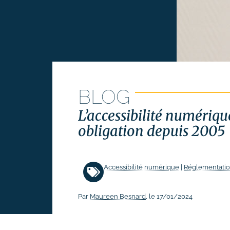
Suivi des performances
Formations
# Formation SEO (référencement
naturel)
# Formation SEA (Google Ads)
BLOG
# Formation SMO (community
management)
L’accessibilité numérique
# Formation SMA (publicités
obligation depuis 2005
réseaux sociaux)
# Formation newsletter &
emailing
Accessibilité numérique
|
Réglementatio
# Formation gestion de sites
internet
Par
Maureen Besnard
, le 17/01/2024
# Formations logiciels
bureautique