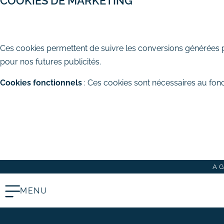
COOKIES DE MARKETING
# Rédaction de contenus
AUTORISER
REFUSER
Acquisition & fidélisation
Ces cookies permettent de suivre les conversions générées par
# Référencement naturel (SEO)
pour nos futures publicités.
# Référencement payant (SEA)
Cookies fonctionnels
: Ces cookies sont nécessaires au fonc
# Community management
(SMO)
TOUT ACCEPTER
TOUT REFUSER
# Publicité réseaux sociaux
ENREGISTRER MES CHOIX
(SMA)
# Emailing
Création graphique
A
# Graphisme print
# Identité visuelle
MENU
# Webdesign