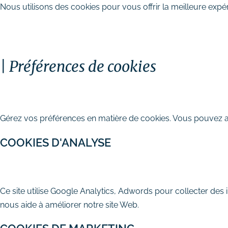
Nous utilisons des cookies pour vous offrir la meilleure expér
TOUT ACCEPTER
PERSONNALISER
TOUT 
Préférences de cookies
Stratégie digitale
FERMER
# Audit SEO & marketing digital
Gérez vos préférences en matière de cookies. Vous pouvez act
# Plan d’actions webmarketing
COOKIES D'ANALYSE
Création et refonte de site internet
# Création de site vitrine
AUTORISER
REFUSER
# Création de site e-commerce
Ce site utilise Google Analytics, Adwords pour collecter des 
# Site internet TPE & PME
nous aide à améliorer notre site Web.
# Dépannage & maintenance de
sites