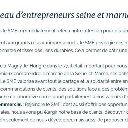
seau d’entrepreneurs seine et marn
is le SME a immédiatement retenu notre attention pour plusieu
nt aux grands réseaux impersonnels, le SME privilégie des ren
ître et tisser des liens durables. Cela permet de bâtir une 
uée à Magny-le-Hongre dans le 77, il était important pour nou
 mieux comprendre le marché de la Seine-et-Marne, ses défis 
 Le SME valorise avant tout le partage et la solidarité entr
recommandations de clients, des solutions face à des probl
che collaborative correspond parfaitement à nos valeurs d’en
ommercial
: Rejoindre le SME, c’est aussi s’offrir des oppor
ales, nous avons pu élargir notre base de clients, découvrir d
non seulement de nous développer, mais aussi de proposer 