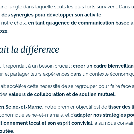
e jungle dans laquelle seuls les plus forts survivent. Dans u
 des synergies pour développer son activité.
 notre choix,
en tant qu’agence de communication basée 
022.
ait la différence
il répondait à un besoin crucial :
créer un cadre bienveillant
er, et partager leurs expériences dans un contexte économique
 avait accéléré cette nécessité de se regrouper pour faire face
 des
valeurs de collaboration et de soutien mutuel.
en Seine-et-Marne
, notre premier objectif est de
tisser des 
conomique seine-et-marnais, et d’
adapter nos stratégies po
itionnement local et son esprit convivial
, a su nous convain
joutée
.