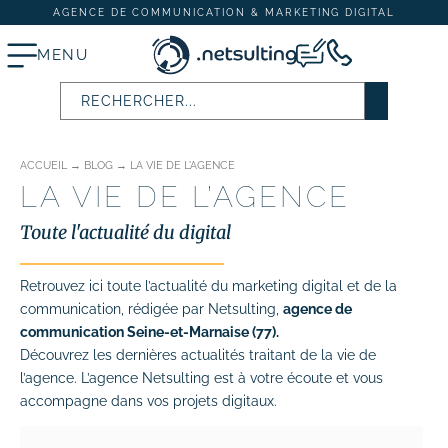
AGENCE DE COMMUNICATION & MARKETING DIGITAL
MENU
ACCUEIL
→
BLOG
→
LA VIE DE L'AGENCE
Stratégie digitale
LA VIE DE L’AGENCE
# Audit SEO & marketing digital
Toute l'actualité du digital
# Plan d’actions webmarketing
Retrouvez ici toute l’actualité du marketing digital et de la
communication, rédigée par Netsulting,
Création et refonte de site internet
agence de
communication Seine-et-Marnaise (77).
# Création de site vitrine
Découvrez les dernières actualités traitant de la vie de
l’agence. L’agence Netsulting est à votre écoute et vous
# Création de site e-commerce
accompagne dans vos projets digitaux.
# Site internet TPE & PME