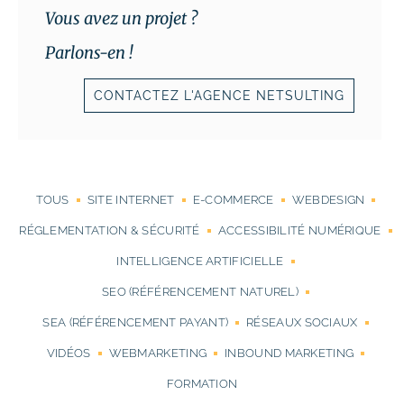
Vous avez un projet ?
# Dépannage & maintenance de sites
Parlons-en !
# Rédaction de contenus
CONTACTEZ L'AGENCE NETSULTING
Acquisition & fidélisation
# Référencement naturel (SEO)
# Référencement payant (SEA)
TOUS
SITE INTERNET
E-COMMERCE
WEBDESIGN
# Community management (SMO)
RÉGLEMENTATION & SÉCURITÉ
ACCESSIBILITÉ NUMÉRIQUE
# Publicité réseaux sociaux (SMA)
INTELLIGENCE ARTIFICIELLE
SEO (RÉFÉRENCEMENT NATUREL)
# Emailing
SEA (RÉFÉRENCEMENT PAYANT)
RÉSEAUX SOCIAUX
Création graphique
VIDÉOS
WEBMARKETING
INBOUND MARKETING
# Graphisme print
FORMATION