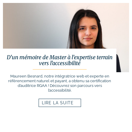
# Identité visuelle
# Webdesign
Suivi des performances
Formations
D’un mémoire de Master à l’expertise terrain
# Formation SEO (référencement naturel)
vers l’accessibilité
# Formation SEA (Google Ads)
Maureen Besnard, notre intégratrice web et experte en
référencement naturel et payant, a obtenu sa certification
# Formation SMO (community management)
d’auditrice RGAA ! Découvrez son parcours vers
l’accessibilité.
# Formation SMA (publicités réseaux
sociaux)
LIRE LA SUITE
# Formation newsletter & emailing
# Formation gestion de sites internet