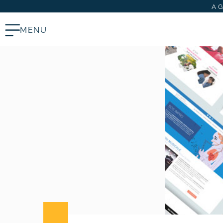
A
MENU
Stratégie digitale
# Audit SEO & marketing digital
# Plan d’actions webmarketing
Création et refonte de site internet
# Création de site vitrine
# Création de site e-commerce
# Site internet TPE & PME
# Dépannage & maintenance de
sites