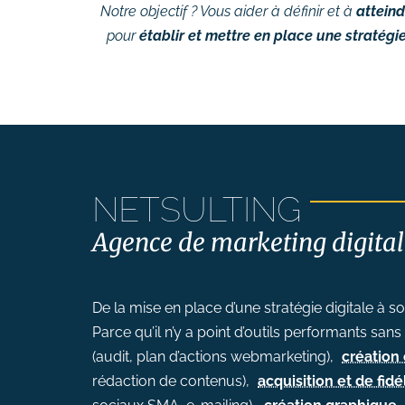
Suivi des performances
Notre objectif ? Vous aider à définir et à
atteind
pour
établir et mettre en place une stratégi
Formations
# Formation SEO (référencement
naturel)
# Formation SEA (Google Ads)
# Formation SMO (community
management)
NETSULTING
# Formation SMA (publicités
réseaux sociaux)
Agence de marketing digital
# Formation newsletter &
emailing
De la mise en place d’une stratégie digitale à s
# Formation gestion de sites
Parce qu’il n’y a point d’outils performants sa
internet
(audit, plan d’actions webmarketing),
création 
# Formations logiciels
rédaction de contenus),
acquisition et de fidé
bureautique