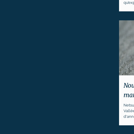
qu’exp
Nou
mar
Netsu
Vallée
d'ann