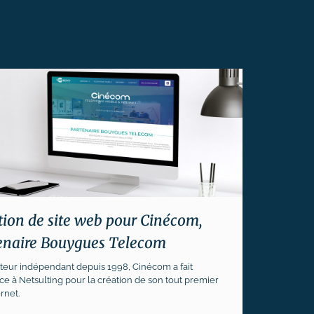
tion de site web pour Cinécom,
enaire Bouygues Telecom
uteur indépendant depuis 1998, Cinécom a fait
ce à Netsulting pour la création de son tout premier
ernet.