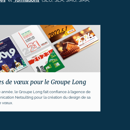
ces
et
formations
(SEO, SEA, SMO, SMA,
es de vœux pour le Groupe Long
année, le Groupe Long fait confiance à l’agence de
cation Netsulting pour la création du design de sa
e vœux.