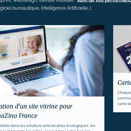
(print, webdesign, identité visuelle),
suivi de vos performan
iciel bureautique, Intelligence Artificielle…).
Cart
Chaque 
communi
carte d
ation d’un site vitrine pour
aZino France
alisés dans les solutions anticalcaires écologiques, les