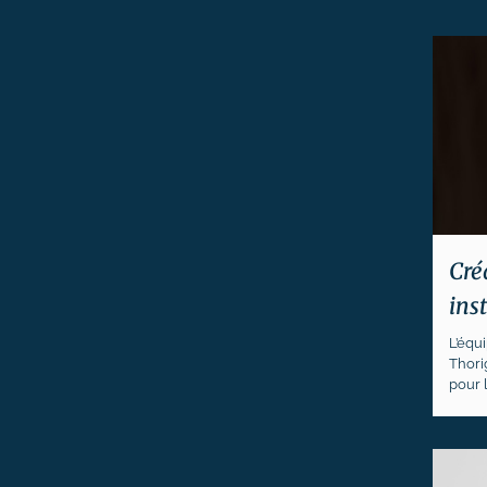
Cré
ins
L’équi
Thori
pour l