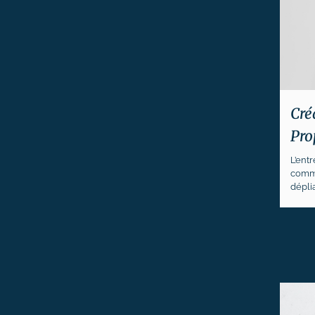
Cré
Pro
L’ent
commu
déplia