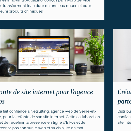
mes innovants AquaZino, conçus par Hydro Service
e, transforment l’eau dure en une eau douce et pure,
el ni produits chimiques.
onte de site internet pour l’agence
Créa
os
part
 a fait confiance à Netsulting, agence web de Seine-et-
Distrib
 pour la refonte de son site internet. Cette collaboration
confian
t de redéfinir la présence en ligne d'Eikos et de
site int
cer sa position sur le web et sa visibilité en tant