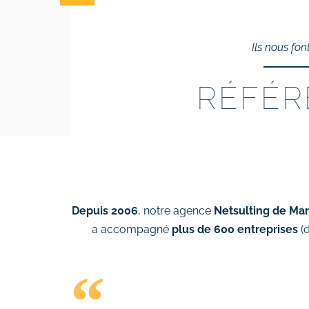
# Rédaction de contenus
Ils nous fon
Acquisition & fidélisation
# Référencement naturel (SEO)
RÉFÉR
# Référencement payant (SEA)
# Community management
(SMO)
# Publicité réseaux sociaux
(SMA)
# Emailing
Depuis 2006
, notre agence
Netsulting de Mar
Création graphique
a accompagné
plus de 600 entreprises
(
# Graphisme print
# Identité visuelle
# Webdesign