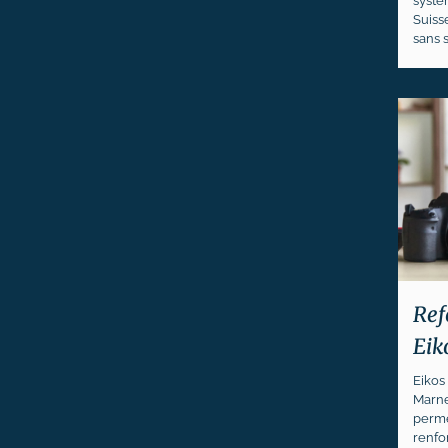
systè
Suiss
sans s
Ref
Eik
Eikos
Marne,
perme
renfor