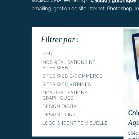
sociaux SMA, e-mailing),
création graphique
# Formation Photoshop
emailing, gestion de site internet, Photoshop, log
# Formation Intelligence
Artificielle
Filtrer par :
TOUT
NOS RÉALISATIONS DE
SITES WEB
SITES WEB E-COMMERCE
SITES WEB VITRINES
NOS RÉALISATIONS
GRAPHIQUES
DESIGN DIGITAL
Cré
DESIGN PRINT
Aqu
LOGO & IDENTITÉ VISUELLE
Spéci