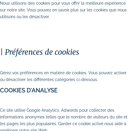
Nous utilisons des cookies pour vous offrir la meilleure expérience
sur notre site. Vous pouvez en savoir plus sur les cookies que nous
utilisons ou les désactiver.
TOUT ACCEPTER
PERSONNALISER
TOUT REFUSER
Préférences de cookies
Stratégie digitale
# Audit SEO & marketing digital
FERMER
Gérez vos préférences en matière de cookies. Vous pouvez activer
# Plan d’actions webmarketing
ou désactiver les différentes catégories ci-dessous.
COOKIES D'ANALYSE
Création et refonte de site internet
# Création de site vitrine
AUTORISER
REFUSER
Ce site utilise Google Analytics, Adwords pour collecter des
# Création de site e-commerce
informations anonymes telles que le nombre de visiteurs du site et
les pages les plus populaires. Garder ce cookie activé nous aide à
# Site internet TPE & PME
améliorer notre site Web.