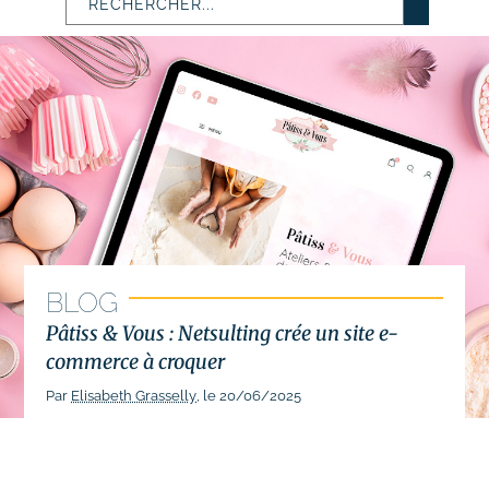
# Identité visuelle
# Webdesign
Suivi des performances
Formations
# Formation SEO (référencement naturel)
# Formation SEA (Google Ads)
BLOG
# Formation SMO (community management)
Pâtiss & Vous : Netsulting crée un site e-
# Formation SMA (publicités réseaux sociaux)
commerce à croquer
# Formation newsletter & emailing
Par
Elisabeth Grasselly
, le 20/06/2025
# Formation gestion de sites internet
# Formations logiciels bureautique