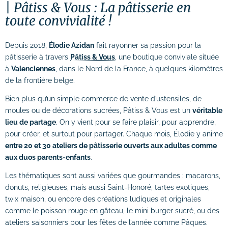
Pâtiss & Vous : La pâtisserie en
toute convivialité !
# Formation Photoshop
# Formation Intelligence Artificielle
Depuis 2018,
Élodie Azidan
fait rayonner sa passion pour la
pâtisserie à travers
Pâtiss & Vous
, une boutique conviviale située
à
Valenciennes
, dans le Nord de la France, à quelques kilomètres
de la frontière belge.
Bien plus qu’un simple commerce de vente d’ustensiles, de
moules ou de décorations sucrées, Pâtiss & Vous est un
véritable
lieu de partage
. On y vient pour se faire plaisir, pour apprendre,
pour créer, et surtout pour partager. Chaque mois, Élodie y anime
entre 20 et 30 ateliers de pâtisserie ouverts aux adultes comme
aux duos parents-enfants
.
Les thématiques sont aussi variées que gourmandes : macarons,
donuts, religieuses, mais aussi Saint-Honoré, tartes exotiques,
twix maison, ou encore des créations ludiques et originales
comme le poisson rouge en gâteau, le mini burger sucré, ou des
ateliers saisonniers pour les fêtes de l’année comme Pâques.