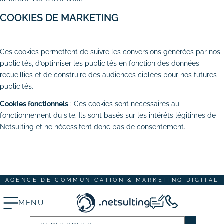
# Dépannage & maintenance de sites
COOKIES DE MARKETING
# Rédaction de contenus
AUTORISER
REFUSER
Ces cookies permettent de suivre les conversions générées par nos
Acquisition & fidélisation
publicités, d’optimiser les publicités en fonction des données
recueillies et de construire des audiences ciblées pour nos futures
# Référencement naturel (SEO)
publicités.
# Référencement payant (SEA)
Cookies fonctionnels
: Ces cookies sont nécessaires au
fonctionnement du site. Ils sont basés sur les intérêts légitimes de
# Community management (SMO)
Netsulting et ne nécessitent donc pas de consentement.
TOUT ACCEPTER
TOUT REFUSER
# Publicité réseaux sociaux (SMA)
ENREGISTRER MES CHOIX
# Emailing
AGENCE DE COMMUNICATION & MARKETING DIGITAL
Création graphique
MENU
# Graphisme print