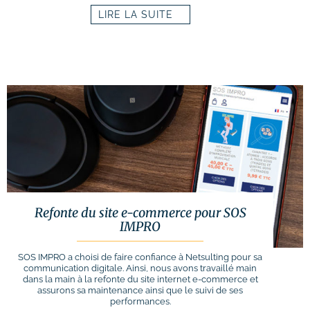
# Formations logiciels bureautique
LIRE LA SUITE
# Formation Photoshop
# Formation Intelligence Artificielle
Refonte du site e-commerce pour SOS
IMPRO
SOS IMPRO a choisi de faire confiance à Netsulting pour sa
communication digitale. Ainsi, nous avons travaillé main
dans la main à la refonte du site internet e-commerce et
assurons sa maintenance ainsi que le suivi de ses
performances.