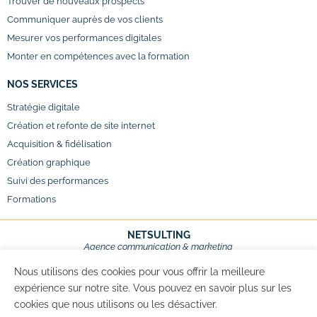
Trouver de nouveaux prospects
Communiquer auprès de vos clients
Mesurer vos performances digitales
Monter en compétences avec la formation
NOS SERVICES
Stratégie digitale
Création et refonte de site internet
Acquisition & fidélisation
Création graphique
Suivi des performances
Formations
NETSULTING
Agence communication & marketing
Val d’Europe – Marne-la-Vallée,
Seine-et-Marne (77)
Nous utilisons des cookies pour vous offrir la meilleure
expérience sur notre site. Vous pouvez en savoir plus sur les
11 rue de Courtalin (Bâtiment C)
77700 Magny-le-Hongre – FRANCE
cookies que nous utilisons ou les désactiver.
Tél. : +33 (0)1 64 17 01 48