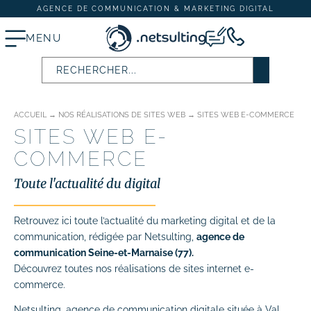
AGENCE DE COMMUNICATION & MARKETING DIGITAL
MENU
ACCUEIL
→
NOS RÉALISATIONS DE SITES WEB
→
SITES WEB E-COMMERCE
Stratégie digitale
SITES WEB E-
# Audit SEO & marketing digital
COMMERCE
# Plan d’actions webmarketing
Toute l'actualité du digital
Création et refonte de site internet
Retrouvez ici toute l’actualité du marketing digital et de la
communication, rédigée par Netsulting,
agence de
# Création de site vitrine
communication Seine-et-Marnaise (77).
Découvrez toutes nos réalisations de sites internet e-
# Création de site e-commerce
commerce.
# Site internet TPE & PME
Netsulting, agence de communication digitale située à Val