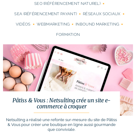
# Identité visuelle
SEO (RÉFÉRENCEMENT NATUREL)
# Webdesign
SEA (RÉFÉRENCEMENT PAYANT)
RÉSEAUX SOCIAUX
VIDÉOS
WEBMARKETING
INBOUND MARKETING
Suivi des performances
FORMATION
Formations
# Formation SEO (référencement naturel)
# Formation SEA (Google Ads)
# Formation SMO (community management)
# Formation SMA (publicités réseaux
Pâtiss & Vous : Netsulting crée un site e-
sociaux)
commerce à croquer
# Formation newsletter & emailing
Netsulting a réalisé une refonte sur-mesure du site de Pâtiss
& Vous pour créer une boutique en ligne aussi gourmande
# Formation gestion de sites internet
que conviviale.