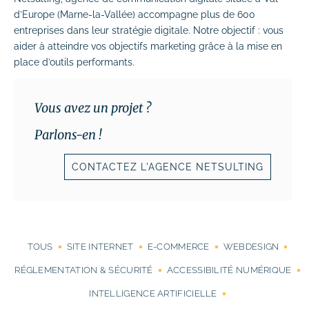
d’Europe (Marne-la-Vallée) accompagne plus de 600
# Dépannage & maintenance de sites
entreprises dans leur stratégie digitale. Notre objectif : vous
# Rédaction de contenus
aider à atteindre vos objectifs marketing grâce à la mise en
place d’outils performants.
Acquisition & fidélisation
Vous avez un projet ?
# Référencement naturel (SEO)
Parlons-en !
# Référencement payant (SEA)
CONTACTEZ L'AGENCE NETSULTING
# Community management (SMO)
# Publicité réseaux sociaux (SMA)
# Emailing
TOUS
SITE INTERNET
E-COMMERCE
WEBDESIGN
Création graphique
RÉGLEMENTATION & SÉCURITÉ
ACCESSIBILITÉ NUMÉRIQUE
# Graphisme print
INTELLIGENCE ARTIFICIELLE