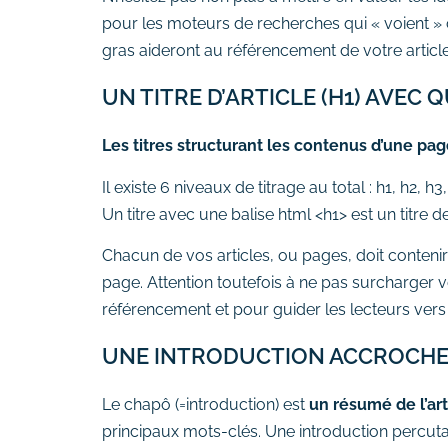
Suivi des performances
pour les moteurs de recherches qui « voient »
gras aideront au référencement de votre article
Formations
# Formation SEO (référencement
UN TITRE D’ARTICLE (H1) AVEC
naturel)
# Formation SEA (Google Ads)
Les titres structurant les contenus d’une pag
# Formation SMO (community
Il existe 6 niveaux de titrage au total : h1, h2, h3,
management)
Un titre avec une balise html <h1> est un titre 
# Formation SMA (publicités
Chacun de vos articles, ou pages, doit conteni
réseaux sociaux)
page. Attention toutefois à ne pas surcharger vo
# Formation newsletter &
référencement et pour guider les lecteurs vers 
emailing
# Formation gestion de sites
UNE INTRODUCTION ACCROCH
internet
# Formations logiciels
Le chapô (=introduction) est
un résumé de l’art
bureautique
principaux mots-clés. Une introduction percutante