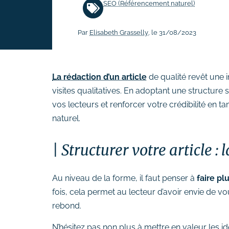
SEO (Référencement naturel)
# Rédaction de contenus
Par
Elisabeth Grasselly
, le 31/08/2023
Acquisition & fidélisation
# Référencement naturel (SEO)
# Référencement payant (SEA)
La rédaction d’un article
de qualité revêt une 
# Community management
visites qualitatives. En adoptant une structure
(SMO)
vos lecteurs et renforcer votre crédibilité en
# Publicité réseaux sociaux
naturel.
(SMA)
# Emailing
Structurer votre article : 
Création graphique
# Graphisme print
Au niveau de la forme, il faut penser à
faire pl
fois, cela permet au lecteur d’avoir envie de vo
# Identité visuelle
rebond.
# Webdesign
N’hésitez pas non plus à mettre en valeur les idé