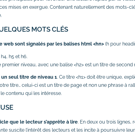
 ces mises en exergue. Contenant naturellement des mots-clé
.
 QUELQUES MOTS CLÉS
e web sont signalés par les balises html <hn>
(h pour headi
 h4, h5 et h6.
de premier niveau, avec une balise <h2> est un titre de second 
r
un seul titre de niveau 1
. Ce titre <h1> doit être unique, ex
tre titre… celui-ci est un titre de page et non une phrase à ra
le contenu qui les intéresse.
EUSE
icle que le lecteur s’apprête à lire
. En deux ou trois lignes,
 suscite l’intérêt des lecteurs et les incite à poursuivre leur