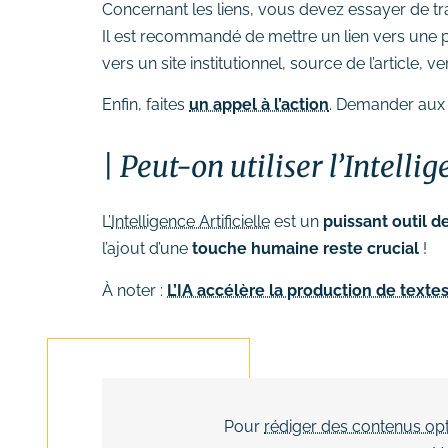
Concernant les liens, vous devez essayer de tra
Il est recommandé de mettre un lien vers une p
vers un site institutionnel, source de l’article, ver
Enfin, faites
un appel à l’action
. Demander aux l
Peut-on utiliser l’Intellige
L’
Intelligence Artificielle
est un
puissant outil d
l’ajout d’une
touche humaine reste crucial
!
À noter :
L’IA accélère la production de texte
Pour
rédiger des contenus op