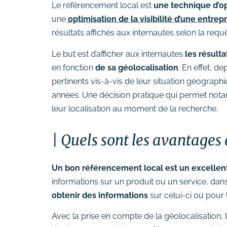
Suivi des performances
Le référencement local est
une technique d’op
une
optimisation de la visibilité d’une entrep
Formations
résultats affichés aux internautes selon la req
# Formation SEO (référencement
Le but est d’afficher aux internautes
les résulta
naturel)
en fonction
de sa géolocalisation
. En effet, d
# Formation SEA (Google Ads)
pertinents vis-à-vis de leur situation géogra
# Formation SMO (community
années. Une décision pratique qui permet nota
management)
leur localisation au moment de la recherche.
# Formation SMA (publicités
réseaux sociaux)
Quels sont les avantages 
# Formation newsletter &
emailing
Un bon référencement local est un excellent
# Formation gestion de sites
informations sur un produit ou un service, dans
internet
obtenir des informations
sur celui-ci ou pour
# Formations logiciels
bureautique
Avec la prise en compte de la géolocalisation, 