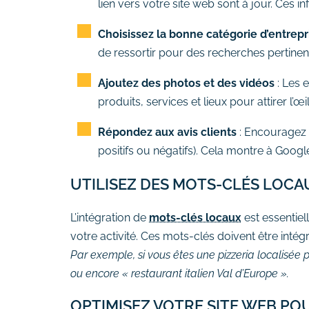
lien vers votre site web sont à jour. Ces
Choisissez la bonne catégorie d’entrepr
de ressortir pour des recherches pertinen
Ajoutez des photos et des vidéos
: Les 
produits, services et lieux pour attirer l’œi
Répondez aux avis clients
: Encouragez v
positifs ou négatifs). Cela montre à Google
UTILISEZ DES MOTS-CLÉS LOCA
L’intégration de
mots-clés locaux
est essentiell
votre activité. Ces mots-clés doivent être intég
Par exemple, si vous êtes une pizzeria localisée p
ou encore « restaurant italien Val d’Europe ».
OPTIMISEZ VOTRE SITE WEB PO