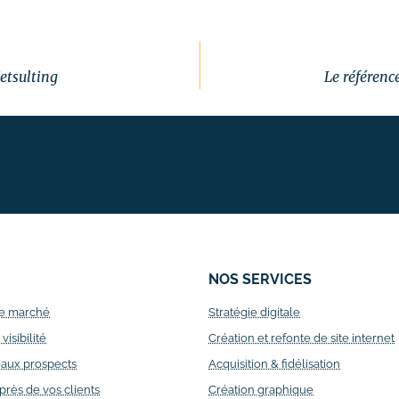
Netsulting
Le référenc
NOS SERVICES
e marché
Stratégie digitale
isibilité
Création et refonte de site internet
aux prospects
Acquisition & fidélisation
ès de vos clients
Création graphique