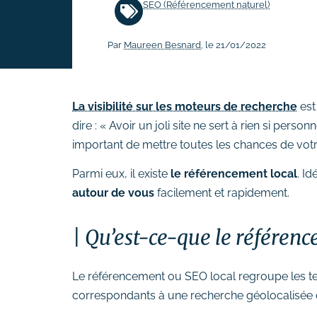
SEO (Référencement naturel)
# Rédaction de contenus
Par
Maureen Besnard
, le 21/01/2022
Acquisition & fidélisation
# Référencement naturel (SEO)
# Référencement payant (SEA)
La visibilité sur les moteurs de recherche
est
# Community management
dire : « Avoir un joli site ne sert à rien si person
(SMO)
important de mettre toutes les chances de votre
# Publicité réseaux sociaux
Parmi eux, il existe
le référencement local
. I
(SMA)
autour de vous
facilement et rapidement.
# Emailing
Création graphique
Qu’est-ce-que le référenc
# Graphisme print
# Identité visuelle
Le référencement ou SEO local regroupe les te
# Webdesign
correspondants à une recherche géolocalisée d