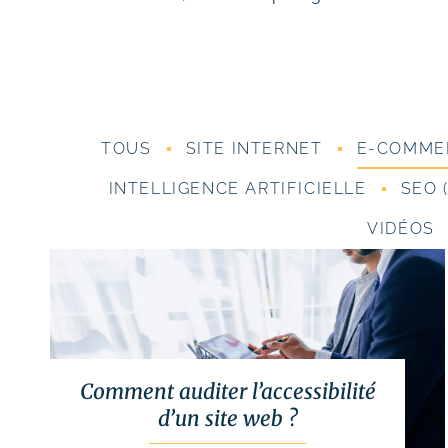
# Rédaction de contenus
Acquisition & fidélisation
# Référencement naturel (SEO)
# Référencement payant (SEA)
TOUS
SITE INTERNET
E-COMME
# Community management
INTELLIGENCE ARTIFICIELLE
SEO 
(SMO)
# Publicité réseaux sociaux
VIDÉOS
(SMA)
# Emailing
Création graphique
# Graphisme print
# Identité visuelle
Comment auditer l’accessibilité
# Webdesign
d’un site web ?