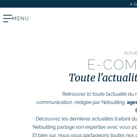
A
MENU
ACCUE
Stratégie digitale
E-CO
# Audit SEO & marketing digital
Toute l'actuali
# Plan d’actions webmarketing
Création et refonte de site internet
Retrouvez ici toute l’actualité du 
# Création de site vitrine
communication, rédigée par Netsulting,
age
# Création de site e-commerce
# Site internet TPE & PME
Découvrez les dernières actualités traitant
Netsulting partage son expertise avec vous po
# Dépannage & maintenance de
Et bien sur, nous vous partageons toutes nos d
sites