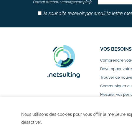
Format attendu : email@example.fr
Je souhaite recevoir par email la lettre me
VOS BESOINS
Comprendre votr
Développer votre v
Trouver de nouve
Communiquer aupr
Mesurer vos perf
Monter en compét
Nous utilisons des cookies pour vous offrir la meilleure ex
désactiver.
Glossaire
Pla