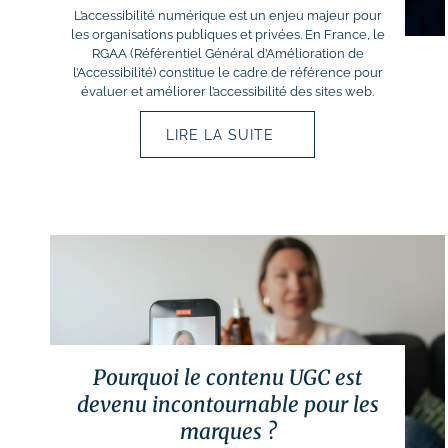
Suivi des performances
L’accessibilité numérique est un enjeu majeur pour
les organisations publiques et privées. En France, le
RGAA (Référentiel Général d’Amélioration de
Formations
l’Accessibilité) constitue le cadre de référence pour
# Formation SEO (référencement
évaluer et améliorer l’accessibilité des sites web.
naturel)
LIRE LA SUITE
# Formation SEA (Google Ads)
# Formation SMO (community
management)
# Formation SMA (publicités
réseaux sociaux)
# Formation newsletter &
emailing
# Formation gestion de sites
internet
Pourquoi le contenu UGC est
# Formations logiciels
devenu incontournable pour les
bureautique
marques ?