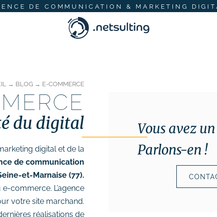
GENCE DE COMMUNICATION & MARKETING DIGIT
IL
→
BLOG
→
E-COMMERCE
MMERCE
té du digital
Vous avez un 
Parlons-en !
marketing digital et de la
nce de communication
Seine-et-Marnaise (77).
CONTAC
 du e-commerce. L’agence
ur votre site marchand.
ernières réalisations de