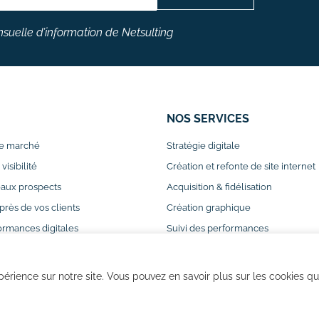
nsuelle d’information de Netsulting
NOS SERVICES
e marché
Stratégie digitale
isibilité
Création et refonte de site internet
aux prospects
Acquisition & fidélisation
ès de vos clients
Création graphique
ormances digitales
Suivi des performances
ences avec la formation
Formations
périence sur notre site. Vous pouvez en savoir plus sur les cookies qu
n de site
Mentions Légales
Politique de
Cookies
Politiq