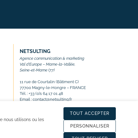
NETSULTING
Agence communication & marketing
Val d’Europe – Marne-la-Vallée,
Seine-et-Marne (77)
11 rue de Courtalin (Bâtiment C)
77700 Magny-le-Hongre – FRANCE
Tél. : +33 (0)1 64 17 01 48
Email : contact@netsulting.fr
TOUT ACCEPTER
e nous utilisons ou les
PERSONNALISER
ue de confidentialité