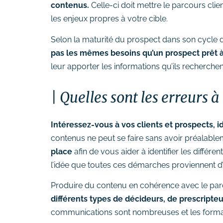
Suivi des performances
contenus.
Celle-ci doit mettre le parcours clien
les enjeux propres à votre cible.
Formations
Selon la maturité du prospect dans son cycle d
# Formation SEO (référencement
pas les mêmes besoins qu’un prospect prêt à
naturel)
leur apporter les informations qu’ils recherchent
# Formation SEA (Google Ads)
# Formation SMO (community
Quelles sont les erreurs 
management)
# Formation SMA (publicités
Intéressez-vous à vos clients et prospects, 
réseaux sociaux)
contenus ne peut se faire sans avoir préalable
# Formation newsletter &
place
afin de vous aider à identifier les différe
emailing
l’idée que toutes ces démarches proviennent d’u
# Formation gestion de sites
internet
Produire du contenu en cohérence avec le parco
différents types de décideurs, de prescripteurs
# Formations logiciels
bureautique
communications sont nombreuses et les formats