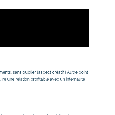
ts, sans oublier l’aspect créatif ! Autre point
uire une relation profitable avec un internaute