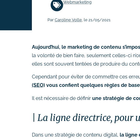
Webmarketing
# Rédaction de contenus
Par
Caroline Volle
, le 21/05/2021
Acquisition & fidélisation
# Référencement naturel (SEO)
# Référencement payant (SEA)
Aujourd’hui, le marketing de contenu s’impo
# Community management
la volonté de bien faire, seulement celles-ci 
(SMO)
elles sont souvent tentées de produire du conten
# Publicité réseaux sociaux
Cependant pour éviter de commettre ces erreur
(SMA)
(SEO)
vous confient quelques règles de base
# Emailing
Il est nécessaire de définir
une stratégie de con
Création graphique
# Graphisme print
La ligne directrice, pour
# Identité visuelle
# Webdesign
Dans une stratégie de contenu digital,
la ligne