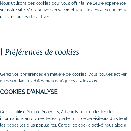
Nous utilisons des cookies pour vous offrir la meilleure expérience
sur notre site. Vous pouvez en savoir plus sur les cookies que nous
utilisons ou les désactiver.
TOUT ACCEPTER
PERSONNALISER
TOUT REFUSER
Préférences de cookies
Stratégie digitale
# Audit SEO & marketing digital
FERMER
# Plan d’actions webmarketing
Gérez vos préférences en matière de cookies. Vous pouvez activer
ou désactiver les différentes catégories ci-dessous.
Création et refonte de site internet
COOKIES D'ANALYSE
# Création de site vitrine
AUTORISER
REFUSER
Ce site utilise Google Analytics, Adwords pour collecter des
# Création de site e-commerce
informations anonymes telles que le nombre de visiteurs du site et
les pages les plus populaires. Garder ce cookie activé nous aide à
# Site internet TPE & PME