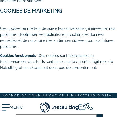
améliorer notre site Web.
# Dépannage & maintenance de sites
COOKIES DE MARKETING
# Rédaction de contenus
AUTORISER
REFUSER
Ces cookies permettent de suivre les conversions générées par nos
Acquisition & fidélisation
publicités, d’optimiser les publicités en fonction des données
recueillies et de construire des audiences ciblées pour nos futures
# Référencement naturel (SEO)
publicités.
# Référencement payant (SEA)
Cookies fonctionnels
: Ces cookies sont nécessaires au
fonctionnement du site. Ils sont basés sur les intérêts légitimes de
# Community management (SMO)
Netsulting et ne nécessitent donc pas de consentement.
TOUT ACCEPTER
TOUT REFUSER
# Publicité réseaux sociaux (SMA)
ENREGISTRER MES CHOIX
# Emailing
AGENCE DE COMMUNICATION & MARKETING DIGITAL
Création graphique
# Graphisme print
MENU