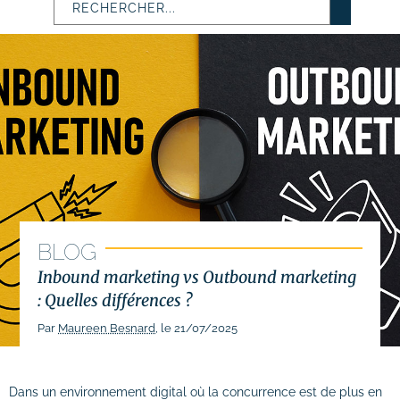
# Identité visuelle
# Webdesign
Suivi des performances
Formations
# Formation SEO (référencement naturel)
# Formation SEA (Google Ads)
BLOG
# Formation SMO (community management)
Inbound marketing vs Outbound marketing
# Formation SMA (publicités réseaux
: Quelles différences ?
sociaux)
Par
Maureen Besnard
, le 21/07/2025
# Formation newsletter & emailing
# Formation gestion de sites internet
Dans un environnement digital où la concurrence est de plus en