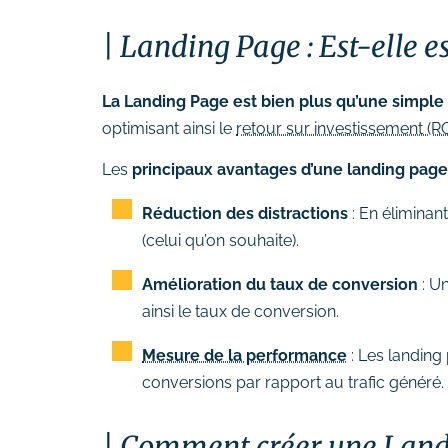
Suivi des performances
Landing Page : Est-elle e
Formations
# Formation SEO (référencement
La Landing Page est bien plus qu’une simple 
naturel)
optimisant ainsi le
retour sur investissement (
# Formation SEA (Google Ads)
Les
principaux avantages d’une landing pag
# Formation SMO (community
management)
Réduction des distractions
: En éliminant
# Formation SMA (publicités
(celui qu’on souhaite).
réseaux sociaux)
Amélioration du taux de conversion
: Un
# Formation newsletter &
ainsi le taux de conversion.
emailing
# Formation gestion de sites
Mesure de la performance
: Les landing
internet
conversions par rapport au trafic généré.
# Formations logiciels
bureautique
Comment créer une Land