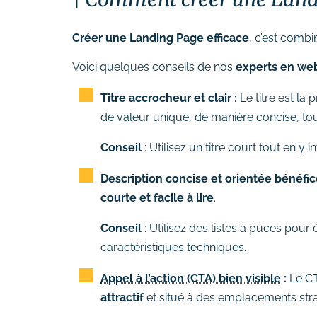
# Formation Photoshop
# Formation Intelligence
Créer une Landing Page efficace
, c’est comb
Artificielle
Voici quelques conseils de nos
experts en we
Titre accrocheur et clair :
Le titre est la 
de valeur unique, de manière concise, tout
Conseil
: Utilisez un titre court tout en y 
Description concise et orientée bénéfic
courte et facile à lire
.
Conseil
: Utilisez des listes à puces pour 
caractéristiques techniques.
Appel à l’action (CTA) bien visible
:
Le CT
attractif
et situé à des emplacements str