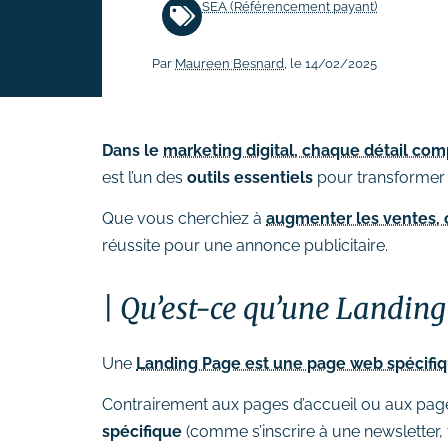
SEA (Référencement payant)
# Rédaction de contenus
Par
Maureen Besnard
, le 14/02/2025
Acquisition & fidélisation
# Référencement naturel (SEO)
# Référencement payant (SEA)
Dans le
marketing digital, chaque détail comp
# Community management
est l’un des
outils essentiels
pour transformer 
(SMO)
Que vous cherchiez à
augmenter les ventes, 
# Publicité réseaux sociaux
réussite pour une annonce publicitaire.
(SMA)
# Emailing
Qu’est-ce qu’une Landing
Création graphique
# Graphisme print
Une
Landing Page est une page web spécifi
# Identité visuelle
Contrairement aux pages d’accueil ou aux pag
# Webdesign
spécifique
(comme s’inscrire à une newsletter, 