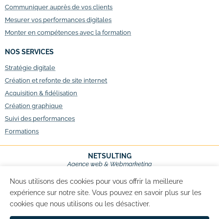
Communiquer auprès de vos clients
Mesurer vos performances digitales
Monter en compétences avec la formation
NOS SERVICES
Stratégie digitale
Création et refonte de site internet
Acquisition & fidélisation
Création graphique
Suivi des performances
Formations
NETSULTING
Agence web & Webmarketing
Val d’Europe – Marne-la-Vallée,
Seine-et-Marne (77)
Nous utilisons des cookies pour vous offrir la meilleure
expérience sur notre site. Vous pouvez en savoir plus sur les
11 rue de Courtalin (Bâtiment C)
77700 Magny-le-Hongre – FRANCE
cookies que nous utilisons ou les désactiver.
Tél. : +33 (0)1 64 17 01 48
Email : contact@netsulting.fr