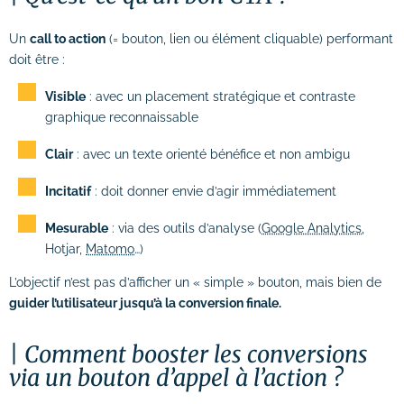
# Identité visuelle
Un
call to action
(= bouton, lien ou élément cliquable) performant
# Webdesign
doit être :
Suivi des performances
Visible
: avec un placement stratégique et contraste
graphique reconnaissable
Formations
Clair
: avec un texte orienté bénéfice et non ambigu
# Formation SEO (référencement naturel)
Incitatif
: doit donner envie d’agir immédiatement
# Formation SEA (Google Ads)
Mesurable
: via des outils d’analyse (
Google Analytics
,
Hotjar,
Matomo
…)
# Formation SMO (community management)
L’objectif n’est pas d’afficher un « simple » bouton, mais bien de
# Formation SMA (publicités réseaux
guider l’utilisateur jusqu’à la conversion finale.
sociaux)
# Formation newsletter & emailing
Comment booster les conversions
via un bouton d’appel à l’action ?
# Formation gestion de sites internet