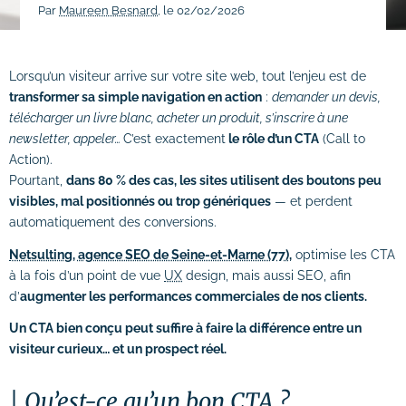
Par
Maureen Besnard
, le 02/02/2026
# Dépannage & maintenance de sites
# Rédaction de contenus
Lorsqu’un visiteur arrive sur votre site web, tout l’enjeu est de
transformer sa simple navigation en action
:
demander un devis,
Acquisition & fidélisation
télécharger un livre blanc, acheter un produit, s’inscrire à une
newsletter, appeler…
C’est exactement
le rôle d’un CTA
(Call to
# Référencement naturel (SEO)
Action).
Pourtant,
dans 80 % des cas, les sites utilisent des boutons peu
# Référencement payant (SEA)
visibles, mal positionnés ou trop génériques
— et perdent
automatiquement des conversions.
# Community management (SMO)
Netsulting, agence SEO de Seine-et-Marne (77),
optimise les CTA
# Publicité réseaux sociaux (SMA)
à la fois d’un point de vue
UX
design, mais aussi SEO, afin
d’
augmenter les performances commerciales de nos clients.
# Emailing
Un CTA bien conçu peut suffire à faire la différence entre un
Création graphique
visiteur curieux… et un prospect réel.
# Graphisme print
Qu’est-ce qu’un bon CTA ?