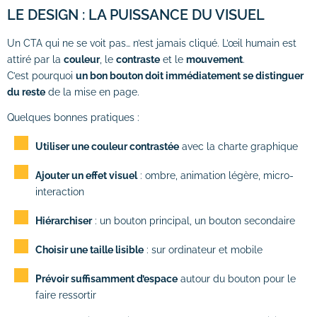
# Formations logiciels bureautique
LE DESIGN : LA PUISSANCE DU VISUEL
# Formation Photoshop
Un CTA qui ne se voit pas… n’est jamais cliqué. L’œil humain est
attiré par la
couleur
, le
contraste
et le
mouvement
.
# Formation Intelligence Artificielle
C’est pourquoi
un bon bouton doit immédiatement se distinguer
du reste
de la mise en page.
Quelques bonnes pratiques :
Utiliser une couleur contrastée
avec la charte graphique
Ajouter un effet visuel
: ombre, animation légère, micro-
interaction
Hiérarchiser
: un bouton principal, un bouton secondaire
Choisir une taille lisible
: sur ordinateur et mobile
Prévoir suffisamment d’espace
autour du bouton pour le
faire ressortir