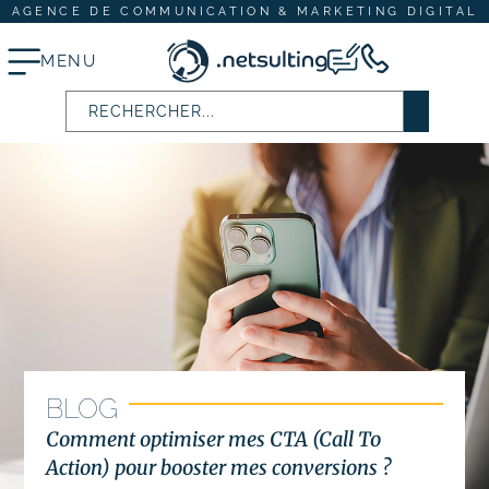
AGENCE DE COMMUNICATION & MARKETING DIGITAL
MENU
Stratégie digitale
# Audit SEO & marketing digital
# Plan d’actions webmarketing
Création et refonte de site internet
# Création de site vitrine
BLOG
# Création de site e-commerce
Comment optimiser mes CTA (Call To
Action) pour booster mes conversions ?
# Site internet TPE & PME