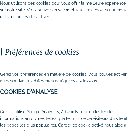
Nous utilisons des cookies pour vous offrir la meilleure expérience
sur notre site. Vous pouvez en savoir plus sur les cookies que nous
utilisons ou les désactiver.
TOUT ACCEPTER
PERSONNALISER
TOUT REFUSER
Préférences de cookies
Stratégie digitale
# Audit SEO & marketing digital
FERMER
# Plan d’actions webmarketing
Gérez vos préférences en matière de cookies. Vous pouvez activer
ou désactiver les différentes catégories ci-dessous.
Création et refonte de site internet
COOKIES D'ANALYSE
# Création de site vitrine
AUTORISER
REFUSER
Ce site utilise Google Analytics, Adwords pour collecter des
# Création de site e-commerce
informations anonymes telles que le nombre de visiteurs du site et
les pages les plus populaires. Garder ce cookie activé nous aide à
# Site internet TPE & PME