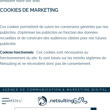
améliorer notre site Web.
# Dépannage & maintenance de sites
COOKIES DE MARKETING
# Rédaction de contenus
AUTORISER
REFUSER
Ces cookies permettent de suivre les conversions générées par nos
Acquisition & fidélisation
publicités, d’optimiser les publicités en fonction des données
recueillies et de construire des audiences ciblées pour nos futures
# Référencement naturel (SEO)
publicités.
# Référencement payant (SEA)
Cookies fonctionnels
: Ces cookies sont nécessaires au
fonctionnement du site. Ils sont basés sur les intérêts légitimes de
# Community management (SMO)
Netsulting et ne nécessitent donc pas de consentement.
TOUT ACCEPTER
TOUT REFUSER
# Publicité réseaux sociaux (SMA)
ENREGISTRER MES CHOIX
# Emailing
AGENCE DE COMMUNICATION & MARKETING DIGITAL
Création graphique
# Graphisme print
MENU