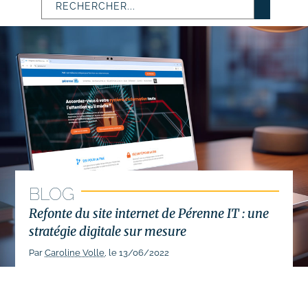
# Identité visuelle
# Webdesign
Suivi des performances
Formations
# Formation SEO (référencement naturel)
# Formation SEA (Google Ads)
BLOG
# Formation SMO (community management)
Refonte du site internet de Pérenne IT : une
# Formation SMA (publicités réseaux sociaux)
stratégie digitale sur mesure
# Formation newsletter & emailing
Par
Caroline Volle
, le 13/06/2022
# Formation gestion de sites internet
# Formations logiciels bureautique