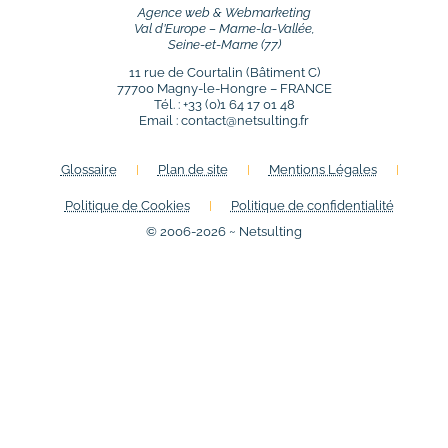
Agence web & Webmarketing
Val d’Europe – Marne-la-Vallée,
Seine-et-Marne (77)
11 rue de Courtalin (Bâtiment C)
77700 Magny-le-Hongre – FRANCE
Tél. : +33 (0)1 64 17 01 48
Email : contact@netsulting.fr
Glossaire
Plan de site
Mentions Légales
Politique de
Cookies
Politique de confidentialité
© 2006-2026 ~ Netsulting