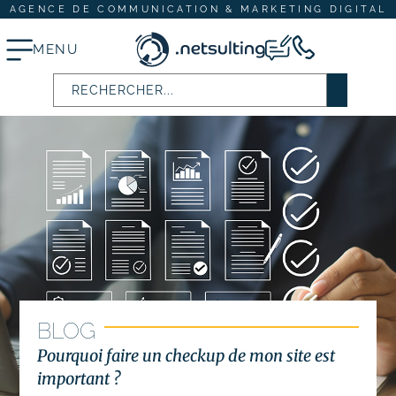
AGENCE DE COMMUNICATION & MARKETING DIGITAL
MENU
Stratégie digitale
# Audit SEO & marketing digital
# Plan d’actions webmarketing
Création et refonte de site internet
# Création de site vitrine
BLOG
# Création de site e-commerce
Pourquoi faire un checkup de mon site est
important ?
# Site internet TPE & PME