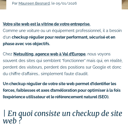
Par
Maureen Besnard
, le 05/01/2026
# Dépannage & maintenance de sites
# Rédaction de contenus
Votre site web est la vitrine de votre entreprise.
Comme une voiture ou un équipement professionnel, il a besoin
Acquisition & fidélisation
d’un
checkup régulier pour rester performant, sécurisé et en
phase avec vos objectifs.
# Référencement naturel (SEO)
Chez
Netsulting, agence web à Val d’Europe
, nous voyons
# Référencement payant (SEA)
souvent des sites qui semblent “fonctionner” mais qui, en réalité,
perdent des visiteurs, perdent des positions sur Google et donc
# Community management (SMO)
du chiffre d’affaires… simplement faute d’audit.
# Publicité réseaux sociaux (SMA)
Un checkup régulier de votre site web permet d’identifier les
forces, faiblesses et axes d’amélioration pour optimiser à la fois
# Emailing
l’expérience utilisateur et le référencement naturel (SEO).
Création graphique
En quoi consiste un checkup de site
# Graphisme print
web ?