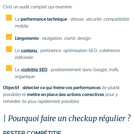
# Identité visuelle
C’est un audit complet qui examine :
# Webdesign
La
performance technique
: vitesse, sécurité, compatibilité
mobile
Suivi des performances
L’ergonomie
: navigation, clarté, design
Formations
Le
contenu
: pertinence, optimisation SEO, cohérence
éditoriale
# Formation SEO (référencement naturel)
La
visibilité
SEO
: positionnement dans Google, trafic
# Formation SEA (Google Ads)
organique
# Formation SMO (community management)
Objectif
:
détecter ce qui freine vos performances
(le plutôt
possible) et
mettre en place des actions correctives
pour y
# Formation SMA (publicités réseaux
remédier (le plus rapidement possible).
sociaux)
# Formation newsletter & emailing
Pourquoi faire un checkup régulier ?
# Formation gestion de sites internet
RESTER COMPÉTITIF