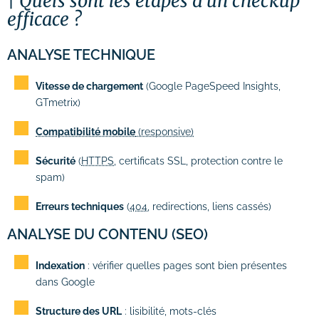
Quels sont les étapes d’un checkup
efficace ?
ANALYSE TECHNIQUE
Vitesse de chargement
(Google PageSpeed Insights,
GTmetrix)
Compatibilité mobile
(responsive)
Sécurité
(
HTTPS
, certificats SSL, protection contre le
spam)
Erreurs techniques
(
404
, redirections, liens cassés)
ANALYSE DU CONTENU (SEO)
Indexation
: vérifier quelles pages sont bien présentes
dans Google
Structure des URL
: lisibilité, mots-clés