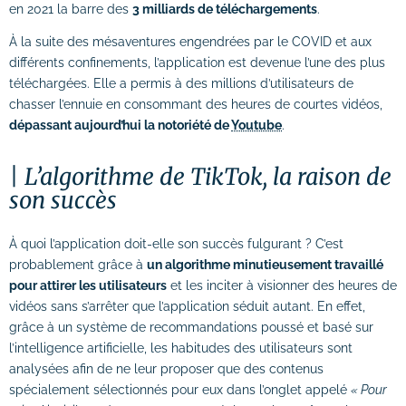
# Identité visuelle
en 2021 la barre des
3 milliards de téléchargements
.
# Webdesign
À la suite des mésaventures engendrées par le COVID et aux
différents confinements, l’application est devenue l’une des plus
téléchargées. Elle a permis à des millions d’utilisateurs de
Suivi des performances
chasser l’ennuie en consommant des heures de courtes vidéos,
dépassant aujourd’hui la notoriété de
Youtube
.
Formations
L’algorithme de TikTok, la raison de
# Formation SEO (référencement naturel)
son succès
# Formation SEA (Google Ads)
À quoi l’application doit-elle son succès fulgurant ? C’est
# Formation SMO (community management)
probablement grâce à
un algorithme minutieusement travaillé
pour attirer les utilisateurs
et les inciter à visionner des heures de
# Formation SMA (publicités réseaux
vidéos sans s’arrêter que l’application séduit autant. En effet,
sociaux)
grâce à un système de recommandations poussé et basé sur
# Formation newsletter & emailing
l’intelligence artificielle, les habitudes des utilisateurs sont
analysées afin de ne leur proposer que des contenus
# Formation gestion de sites internet
spécialement sélectionnés pour eux dans l’onglet appelé
« Pour