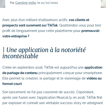
Par
Caroline Volle
, le 21/10/2022
# Dépannage & maintenance de sites
# Rédaction de contenus
Avec plus d’un milliard d’utilisateurs actifs,
vos clients et
prospects sont surement sur TikTok
. Qu’attendez-vous pour tirer
Acquisition & fidélisation
profit de l’engouement pour cette plateforme pour
promouvoir
votre entreprise ?
# Référencement naturel (SEO)
Une application à la notoriété
# Référencement payant (SEA)
incontestable
# Community management (SMO)
Créée en septembre 2016, TikTok est aujourd’hui une
application
# Publicité réseaux sociaux (SMA)
de partage de contenu
principalement conçue pour smartphone.
# Emailing
Elle permet la création, le partage et le visionnage de
vidéos au
format court
.
Création graphique
Son lancement ne fut pas couronné de succès. Cependant,
# Graphisme print
après une fusion avec l’application Musical.ly en 2018, TikTok finit
par exploser et connaît une véritable success story en atteignant