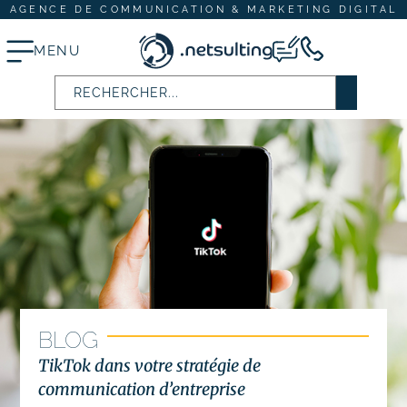
AGENCE DE COMMUNICATION & MARKETING DIGITAL
MENU
Stratégie digitale
# Audit SEO & marketing digital
# Plan d’actions webmarketing
Création et refonte de site internet
# Création de site vitrine
BLOG
# Création de site e-commerce
TikTok dans votre stratégie de
communication d’entreprise
# Site internet TPE & PME