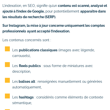
# Identité visuelle
L’indexation, en SEO, signifie qu’un
contenu est scanné, analysé et
# Webdesign
ajouté à l’index de Google,
pour potentiellement
apparaître dans
les résultats de recherche (SERP).
Suivi des performances
Sur Instagram, la mise à jour concerne uniquement les comptes
professionnels
ayant accepté l’indexation.
Formations
Les contenus concernés sont :
# Formation SEO (référencement naturel)
Les
publications classiques
(images avec légende,
carrousels),
# Formation SEA (Google Ads)
Les
Reels publics
: sous forme de miniatures avec
# Formation SMO (community management)
description,
# Formation SMA (publicités réseaux
Les
balises alt
: renseignées manuellement ou générées
sociaux)
automatiquement,
# Formation newsletter & emailing
Les
hashtags
: considérés comme éléments de contexte
sémantique,
# Formation gestion de sites internet