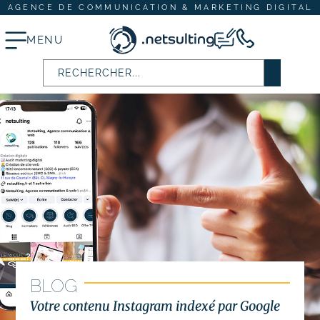
AGENCE DE COMMUNICATION & MARKETING DIGITAL
MENU
Stratégie digitale
# Audit SEO & marketing digital
# Plan d’actions webmarketing
Création et refonte de site internet
# Création de site vitrine
# Création de site e-commerce
BLOG
Votre contenu Instagram indexé par Google
# Site internet TPE & PME