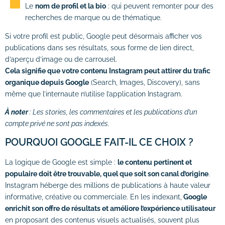
Le
nom de profil et la bio
: qui peuvent remonter pour des
# Formations logiciels bureautique
recherches de marque ou de thématique.
# Formation Photoshop
Si votre profil est public, Google peut désormais afficher vos
publications dans ses résultats, sous forme de lien direct,
# Formation Intelligence Artificielle
d’aperçu d’image ou de carrousel.
Cela signifie que votre contenu Instagram peut attirer du trafic
organique depuis Google
(Search, Images, Discovery), sans
même que l’internaute n’utilise l’application Instagram.
À noter
: Les stories, les commentaires et les publications d’un
compte privé ne sont pas indexés.
POURQUOI GOOGLE FAIT-IL CE CHOIX ?
La logique de Google est simple :
le contenu pertinent et
populaire doit être trouvable, quel que soit son canal d’origine
.
Instagram héberge des millions de publications à haute valeur
informative, créative ou commerciale. En les indexant,
Google
enrichit son offre de résultats et améliore l’expérience utilisateur
en proposant des contenus visuels actualisés, souvent plus