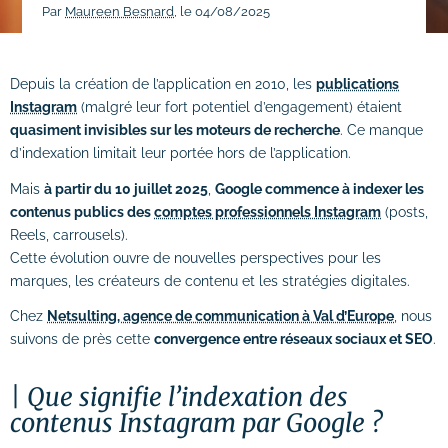
Par
Maureen Besnard
, le 04/08/2025
# Dépannage & maintenance de sites
# Rédaction de contenus
Depuis la création de l’application en 2010, les
publications
Instagram
(malgré leur fort potentiel d’engagement) étaient
Acquisition & fidélisation
quasiment invisibles sur les moteurs de recherche
. Ce manque
d’indexation limitait leur portée hors de l’application.
# Référencement naturel (SEO)
Mais
à partir du 10 juillet 2025
,
Google commence à indexer les
# Référencement payant (SEA)
contenus publics des
comptes professionnels Instagram
(posts,
Reels, carrousels).
# Community management (SMO)
Cette évolution ouvre de nouvelles perspectives pour les
marques, les créateurs de contenu et les stratégies digitales.
# Publicité réseaux sociaux (SMA)
Chez
Netsulting, agence de communication à Val d’Europe
, nous
# Emailing
suivons de près cette
convergence entre réseaux sociaux et SEO
.
Création graphique
Que signifie l’indexation des
# Graphisme print
contenus Instagram par Google ?